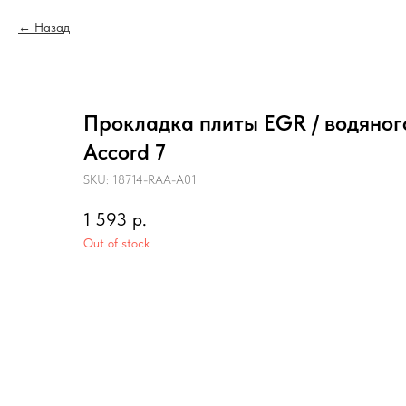
Назад
Прокладка плиты EGR / водяног
Accord 7
SKU:
18714-RAA-A01
1 593
р.
Out of stock