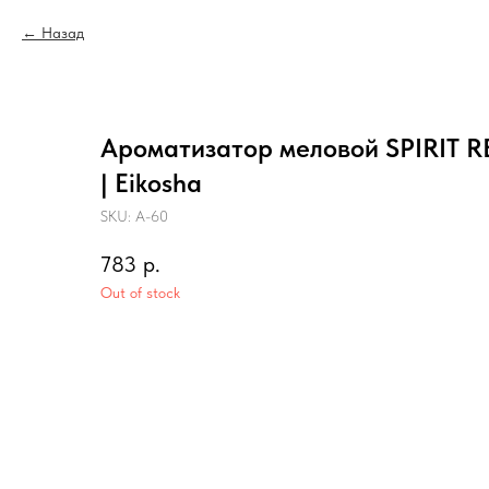
Назад
Ароматизатор меловой SPIRIT R
| Eikosha
SKU:
A-60
783
р.
Out of stock