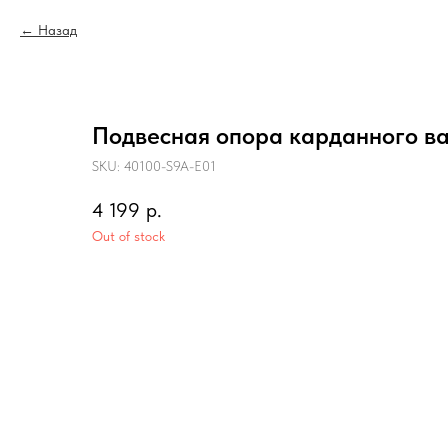
Назад
Подвесная опора карданного вал
SKU:
40100-S9A-E01
4 199
р.
Out of stock