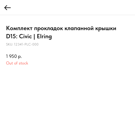
Комплект прокладок клапанной крышки
D15: Civic | Elring
SKU:
12341-PLC-000
1 950
р.
Out of stock