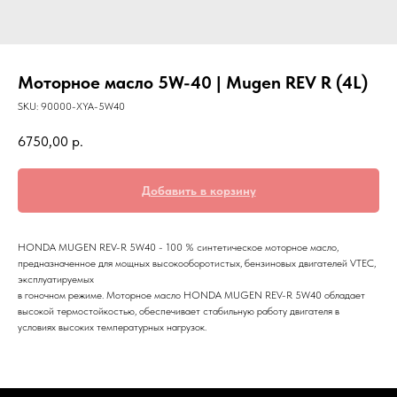
Моторное масло 5W-40 | Mugen REV R (4L)
SKU:
90000-XYA-5W40
6750,00
р.
Добавить в корзину
HONDA MUGEN REV-R 5W40 - 100 % синтетическое моторное масло,
предназначенное для мощных высокооборотистых, бензиновых двигателей VTEC,
эксплуатируемых
в гоночном режиме. Моторное масло HONDA MUGEN REV-R 5W40 обладает
высокой термостойкостью, обеспечивает стабильную работу двигателя в
условиях высоких температурных нагрузок.