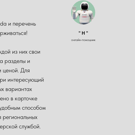
da и перечень
рживаться!
" H "
онлайн-помощник
дой из них свои
а разделы и
и ценой. Для
ери интересующий
ых вариантах
ено в карточке
м удобным способом
я региональных
ерской службой.