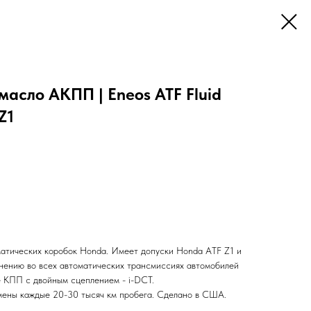
асло АКПП | Eneos ATF Fluid
Z1
атических коробок Honda. Имеет допуски Honda ATF Z1 и
нению во всех автоматических трансмиссиях автомобилей
 КПП с двойным сцеплением - i-DCT.
мены каждые 20-30 тысяч км пробега. Сделано в США.