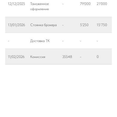
12/12/2025
Таможенное
-
79'000
21'000
оформление
13/01/2026
Стоянка брокера
-
5'250
15'750
-
Доставка ТК
-
-
-
11/02/2026
Комиссия
35548
-
0