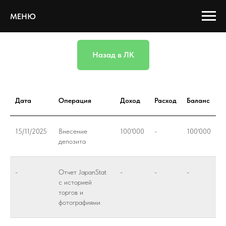
МЕНЮ
Назад в ЛК
Дата
Операция
Доход
Расход
Баланс
15/11/2025
Внесение
100'000
-
100'000
депозита
-
Отчет JapanStat
-
-
-
с историей
торгов и
фотографиями